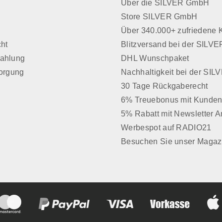
Über die SILVER GmbH
Store SILVER GmbH
z
Über 340.000+ zufriedene
cht
Blitzversand bei der SIL
Zahlung
DHL Wunschpaket
sorgung
Nachhaltigkeit bei der SI
30 Tage Rückgaberecht
6% Treuebonus mit Kunden
5% Rabatt mit Newsletter 
Werbespot auf RADIO21
Besuchen Sie unser Magaz