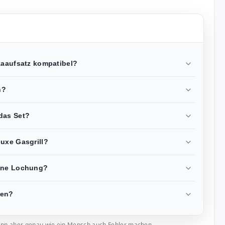
zaaufsatz kompatibel?
n?
das Set?
luxe Gasgrill?
eine Lochung?
gen?
, kann aber genau wie ein Mensch auch Fehler machen.