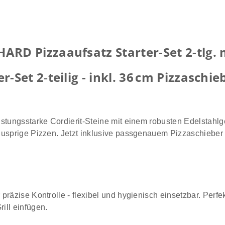
D Pizzaaufsatz Starter-Set 2-tlg. m
Set 2‑teilig - inkl. 36 cm Pizzaschie
u
istungsstarke Cordierit-Steine mit einem robusten Edelstahlg
 knusprige Pizzen. Jetzt inklusive passgenauem Pizzaschieber
 präzise Kontrolle - flexibel und hygienisch einsetzbar. Perfek
ill einfügen.