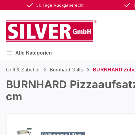
30 Tage Rückgaberecht
m Hauptinhalt springen
Zur Suche springen
Zur Hauptnavigation springen
Alle Kategorien
Grill & Zubehör
Burnhard Grills
BURNHARD Zube
BURNHARD Pizzaaufsatz S
cm
Bildergalerie überspringen
Nur noch 1 Stück