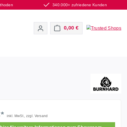
ethoden
340.000+ zufriedene Kunden
Warenkorb enthält 0 P
0,00 €
€*
inkl. MwSt., zzgl. Versand