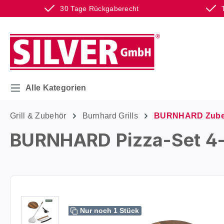
30 Tage Rückgaberecht
m Hauptinhalt springen
Zur Suche springen
Zur Hauptnavigation springen
Alle Kategorien
Grill & Zubehör
Burnhard Grills
BURNHARD Zube
BURNHARD Pizza-Set 4-t
Bildergalerie überspringen
Nur noch 1 Stück