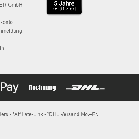
LVER GmbH
konto
Anmeldung
in
lers - ¹Affiliate-Link - ²DHL Versand Mo.–Fr.