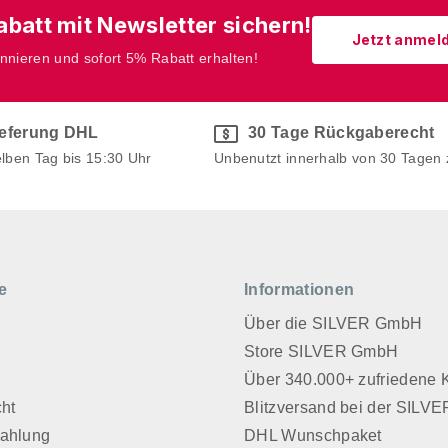
batt mit Newsletter sichern!
Jetzt anmel
onnieren und sofort 5% Rabatt erhalten!
ieferung DHL
30 Tage Rückgaberecht
elben Tag bis 15:30 Uhr
Unbenutzt innerhalb von 30 Tagen
e
Informationen
Über die SILVER GmbH
Store SILVER GmbH
z
Über 340.000+ zufriedene
cht
Blitzversand bei der SIL
Zahlung
DHL Wunschpaket