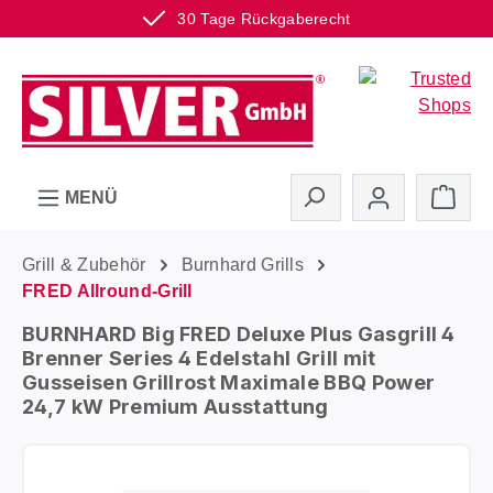
30 Tage Rückgaberecht
Zum Hauptinhalt springen
Ware
MENÜ
Grill & Zubehör
Burnhard Grills
FRED Allround-Grill
BURNHARD Big FRED Deluxe Plus Gasgrill 4
Brenner Series 4 Edelstahl Grill mit
Gusseisen Grillrost Maximale BBQ Power
24,7 kW Premium Ausstattung