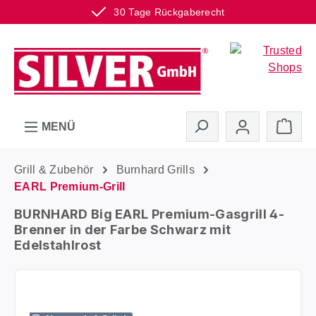
30 Tage Rückgaberecht
Zum Hauptinhalt springen
Ware
MENÜ
Grill & Zubehör
Burnhard Grills
EARL Premium-Grill
BURNHARD Big EARL Premium-Gasgrill 4-
Brenner in der Farbe Schwarz mit
Edelstahlrost
Bildergalerie überspringen