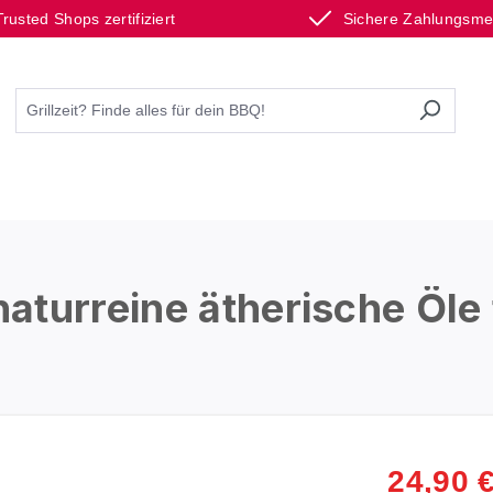
Trusted Shops zertifiziert
Sichere Zahlungsm
turreine ätherische Öle 
24,90 