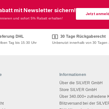
batt mit Newsletter sichern!
Jetzt anmel
onnieren und sofort 5% Rabatt erhalten!
ieferung DHL
30 Tage Rückgaberecht
elben Tag bis 15:30 Uhr
Unbenutzt innerhalb von 30 Tagen
e
Informationen
Über die SILVER GmbH
Store SILVER GmbH
z
Über 340.000+ zufriedene
cht
Blitzversand bei der SIL