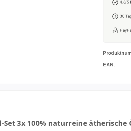
4,8/5
30 Ta
PayPa
Produktnu
EAN:
-Set 3x 100% naturreine ätherische 