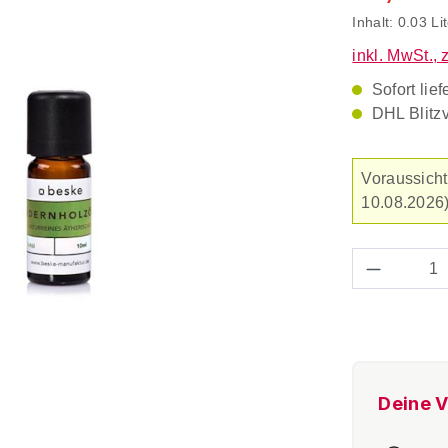
Inhalt:
0.03 Li
inkl. MwSt., 
Sofort lief
DHL Blitz
Voraussicht
10.08.2026)
Produkt 
Deine V