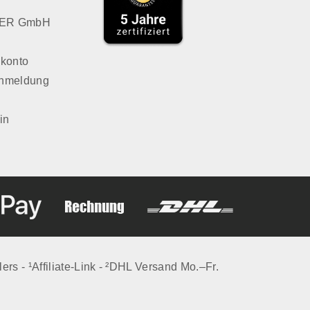
LVER GmbH
konto
Anmeldung
in
lers - ¹Affiliate-Link - ²DHL Versand Mo.–Fr.