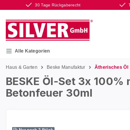
30 Tage Rückgaberecht
m Hauptinhalt springen
Zur Suche springen
Zur Hauptnavigation springen
Alle Kategorien
Haus & Garten
Beske Manufaktur
Ätherisches Öl
BESKE Öl-Set 3x 100% na
Betonfeuer 30ml
Bildergalerie überspringen
Nur noch 2 Stück