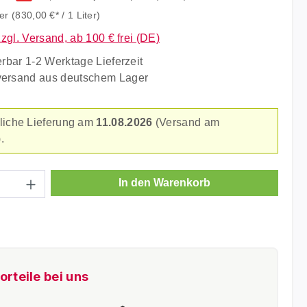
ter
(830,00 €* / 1 Liter)
zzgl. Versand, ab 100 € frei (DE)
erbar 1-2 Werktage Lieferzeit
versand aus deutschem Lager
liche Lieferung am
11.08.2026
(Versand am
.
Anzahl: Gib den gewünschten Wert ein ode
In den Warenkorb
orteile bei uns