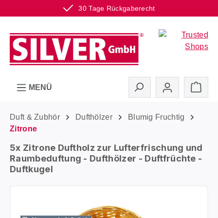
30 Tage Rückgaberecht
Zum Hauptinhalt springen
Ware
MENÜ
Duft & Zubhör
Dufthölzer
Blumig Fruchtig
Zitrone
5x Zitrone Duftholz zur Lufterfrischung und
Raumbeduftung - Dufthölzer - Duftfrüchte -
Duftkugel
Bildergalerie überspringen