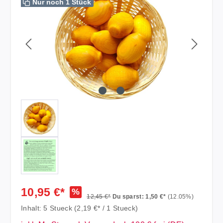
Nur noch 1 Stück
10,95 €*
%
12,45 €*
Du sparst: 1,50 €*
(12.05%)
Inhalt:
5 Stueck
(2,19 €* / 1 Stueck)