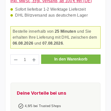
inkl. MwSt., zzgl. Versand, ab 100 € frei (DE)
Sofort lieferbar 1-2 Werktage Lieferzeit
DHL Blitzversand aus deutschem Lager
Bestelle innerhalb von
25 Minuten
und Sie
erhalten Ihre Lieferung mit DHL zwischen dem
06.08.2026
und
07.08.2026
.
Produkt Anzahl: Gib den gewünschten Wer
In den Warenkorb
Deine Vorteile bei uns
4,8/5 bei Trusted Shops