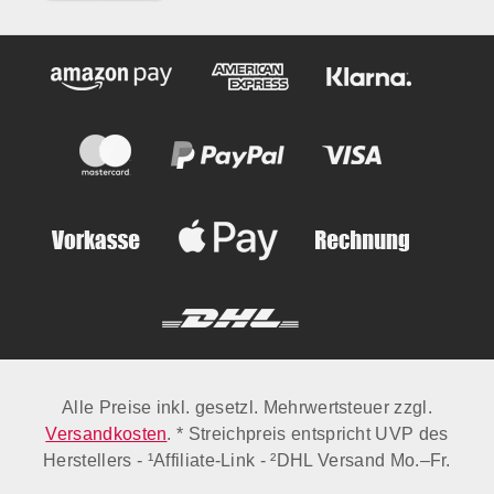
Alle Preise inkl. gesetzl. Mehrwertsteuer zzgl.
Versandkosten
. * Streichpreis entspricht UVP des
Herstellers - ¹Affiliate-Link - ²DHL Versand Mo.–Fr.