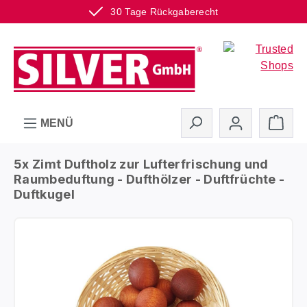
30 Tage Rückgaberecht
Zum Hauptinhalt springen
Ware
MENÜ
5x Zimt Duftholz zur Lufterfrischung und
Raumbeduftung - Dufthölzer - Duftfrüchte -
Duftkugel
Bildergalerie überspringen