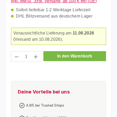
inkl. MwSt., zzgl. Versand, ab 100 € frei (DE)
Sofort lieferbar 1-2 Werktage Lieferzeit
DHL Blitzversand aus deutschem Lager
Voraussichtliche Lieferung am
11.08.2026
(Versand am 10.08.2026).
Produkt Anzahl: Gib den gewünschten Wer
In den Warenkorb
Deine Vorteile bei uns
4,8/5 bei Trusted Shops