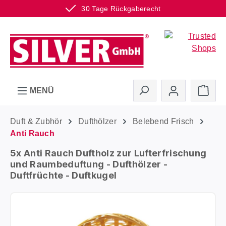
30 Tage Rückgaberecht
Zum Hauptinhalt springen
Ware
MENÜ
Duft & Zubhör
Dufthölzer
Belebend Frisch
Anti Rauch
5x Anti Rauch Duftholz zur Lufterfrischung
und Raumbeduftung - Dufthölzer -
Duftfrüchte - Duftkugel
Bildergalerie überspringen