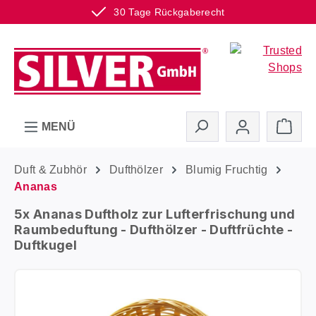
30 Tage Rückgaberecht
Zum Hauptinhalt springen
Ware
MENÜ
Duft & Zubhör
Dufthölzer
Blumig Fruchtig
Ananas
5x Ananas Duftholz zur Lufterfrischung und
Raumbeduftung - Dufthölzer - Duftfrüchte -
Duftkugel
Bildergalerie überspringen