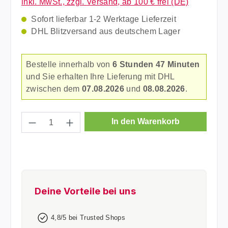
inkl. MwSt., zzgl. Versand, ab 100 € frei (DE)
Sofort lieferbar 1-2 Werktage Lieferzeit
DHL Blitzversand aus deutschem Lager
Bestelle innerhalb von
6 Stunden 47 Minuten
und Sie erhalten Ihre Lieferung mit DHL
zwischen dem
07.08.2026
und
08.08.2026
.
Produkt Anzahl: Gib den gewünschten Wer
In den Warenkorb
Deine Vorteile bei uns
4,8/5 bei Trusted Shops