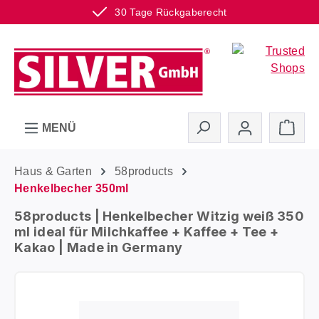
30 Tage Rückgaberecht
Zum Hauptinhalt springen
Ware
MENÜ
Haus & Garten
58products
Henkelbecher 350ml
58products | Henkelbecher Witzig weiß 350
ml ideal für Milchkaffee + Kaffee + Tee +
Kakao | Made in Germany
Bildergalerie überspringen