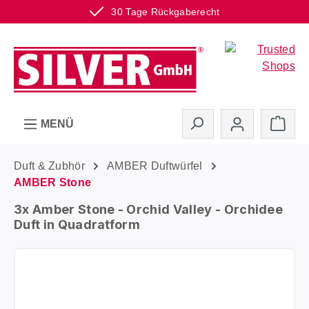
30 Tage Rückgaberecht
Zum Hauptinhalt springen
Ware
MENÜ
Duft & Zubhör
AMBER Duftwürfel
AMBER Stone
3x Amber Stone - Orchid Valley - Orchidee
Duft in Quadratform
Bildergalerie überspringen