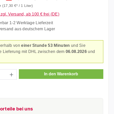
er
(17,30 €* / 1 Liter)
zzgl. Versand, ab 100 € frei (DE)
erbar 1-2 Werktage Lieferzeit
versand aus deutschem Lager
nerhalb von
einer Stunde 53 Minuten
und Sie
re Lieferung mit DHL zwischen dem
06.08.2026
und
.
Anzahl: Gib den gewünschten Wert ein ode
In den Warenkorb
orteile bei uns