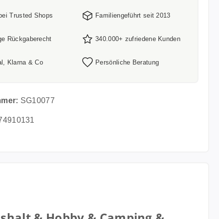
 bei Trusted Shops
Familiengeführt seit 2013
ge Rückgaberecht
340.000+ zufriedene Kunden
l, Klarna & Co
Persönliche Beratung
mmer:
SG10077
74910131
aushalt & Hobby & Camping &