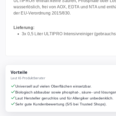
ULTIPRO® enthält keine Säuren, Phosphate oder Lösung
wasserlöslich, frei von AOX, EDTA und NTA und enthä
der EU-Verordnung 2015/830.
Lieferung:
3x 0,5 Liter ULTIPRO Intensivreiniger (gebrauchsfe
Vorteile
Laut KI-Produktberater
Universell auf vielen Oberflächen einsetzbar.
Biologisch abbaubar sowie phosphat-, säure- und lösungsmi
Laut Hersteller geruchlos und für Allergiker unbedenklich.
Sehr gute Kundenbewertung (5/5 bei Trusted Shops).