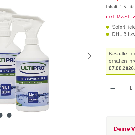
Inhalt:
1.5 Lit
inkl. MwSt., 
Sofort lief
DHL Blitz
Bestelle in
erhalten Ih
07.08.2026
Produkt 
Deine V