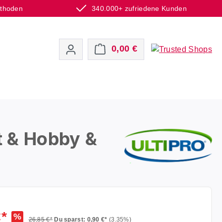
ethoden
340.000+ zufriedene Kunden
Warenkorb enthält 0 P
0,00 €
t & Hobby &
€*
%
26,85 €*
Du sparst: 0,90 €*
(3.35%)