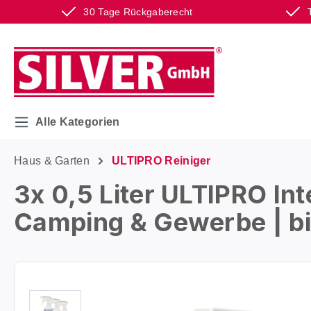
30 Tage Rückgaberecht
m Hauptinhalt springen
Zur Suche springen
Zur Hauptnavigation springen
Alle Kategorien
Haus & Garten
ULTIPRO Reiniger
3x 0,5 Liter ULTIPRO In
Camping & Gewerbe | bi
Bildergalerie überspringen