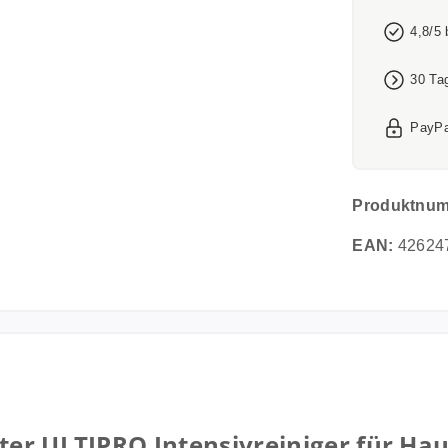
4,8/5
30 Ta
PayPa
Produktnu
EAN:
42624
iter ULTIPRO Intensivreiniger für H