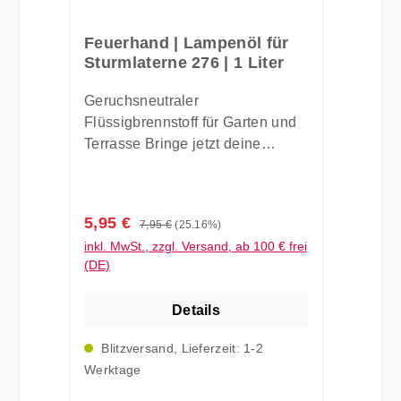
Feuerhand | Lampenöl für
Sturmlaterne 276 | 1 Liter
Geruchsneutraler
Flüssigbrennstoff für Garten und
Terrasse Bringe jetzt deine
Feuerhand Sturmlaterne im
Garten richtig zum Leuchten! Mit
dem Feuerhand Lampenöl
Verkaufspreis:
5,95 €
Regulärer Preis:
7,95 €
(25.16%)
erhältst du einen hochwertigen,
inkl. MwSt., zzgl. Versand, ab 100 € frei
farblosen Flüssigbrennstoff, der
(DE)
für eine geruchs- und rußarme
Verbrennung beim Betrieb der
Details
Feuerhand Sturmlaternen sorgt.
Das Lampenöl zeichnet sich
Blitzversand, Lieferzeit: 1-2
besonders durch seine hohe
Werktage
Brennstoffreinheit aus und eignet