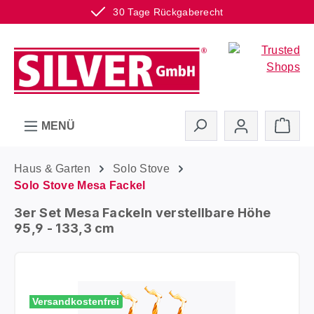
30 Tage Rückgaberecht
Zum Hauptinhalt springen
Ware
MENÜ
Haus & Garten
Solo Stove
Solo Stove Mesa Fackel
3er Set Mesa Fackeln verstellbare Höhe
95,9 - 133,3 cm
Bildergalerie überspringen
Versandkostenfrei