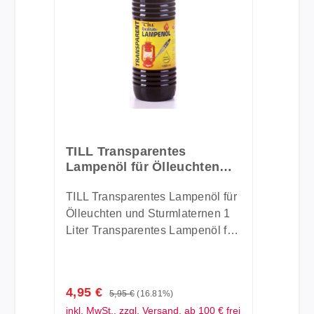
TILL Transparentes
Lampenöl für Ölleuchten
und Sturmlaternen | 1 Liter
TILL Transparentes Lampenöl für
Ölleuchten und Sturmlaternen 1
Liter Transparentes Lampenöl für
Ölleuchten und Sturmlaternen.
Technische Daten:
Fassungsvermögen: 1 Liter
Verkaufspreis:
4,95 €
Regulärer Preis:
5,95 €
(16.81%)
nahezu geruchsneutral sehr
inkl. MwSt., zzgl. Versand, ab 100 € frei