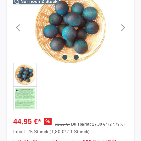
Nur noch 2 Stück
44,95 €*
%
62,25 €*
Du sparst: 17,30 €*
(27.79%)
Inhalt:
25 Stueck
(1,80 €* / 1 Stueck)