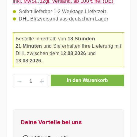
inkl. MwSt., zzgl. Versand, ab 100 € frei (DE)
Sofort lieferbar 1-2 Werktage Lieferzeit
DHL Blitzversand aus deutschem Lager
Bestelle innerhalb von
18 Stunden
21 Minuten
und Sie erhalten Ihre Lieferung mit
DHL zwischen dem
12.08.2026
und
13.08.2026
.
Produkt Anzahl: Gib den gewünschten Wer
In den Warenkorb
Deine Vorteile bei uns