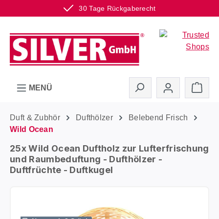
30 Tage Rückgaberecht
Zum Hauptinhalt springen
Ware
MENÜ
Duft & Zubhör
Dufthölzer
Belebend Frisch
Wild Ocean
25x Wild Ocean Duftholz zur Lufterfrischung
und Raumbeduftung - Dufthölzer -
Duftfrüchte - Duftkugel
Bildergalerie überspringen