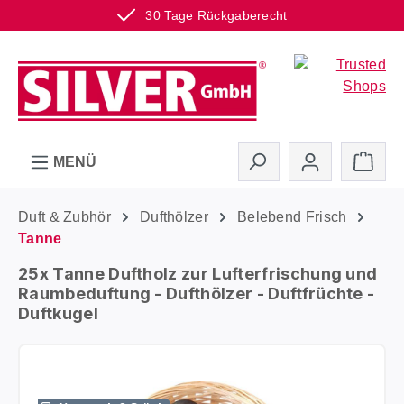
30 Tage Rückgaberecht
Zum Hauptinhalt springen
Ware
MENÜ
Duft & Zubhör
Dufthölzer
Belebend Frisch
Tanne
25x Tanne Duftholz zur Lufterfrischung und
Raumbeduftung - Dufthölzer - Duftfrüchte -
Duftkugel
Bildergalerie überspringen