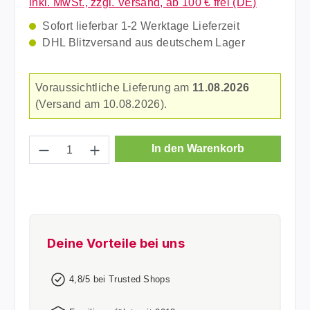
inkl. MwSt., zzgl. Versand, ab 100 € frei (DE)
Sofort lieferbar 1-2 Werktage Lieferzeit
DHL Blitzversand aus deutschem Lager
Voraussichtliche Lieferung am
11.08.2026
(Versand am 10.08.2026).
Produkt Anzahl: Gib den gewünschten Wer
In den Warenkorb
Deine Vorteile bei uns
4,8/5 bei Trusted Shops