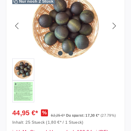
Nur noch 2 Stück
44,95 €*
%
62,25 €*
Du sparst: 17,30 €*
(27.79%)
Inhalt:
25 Stueck
(1,80 €* / 1 Stueck)