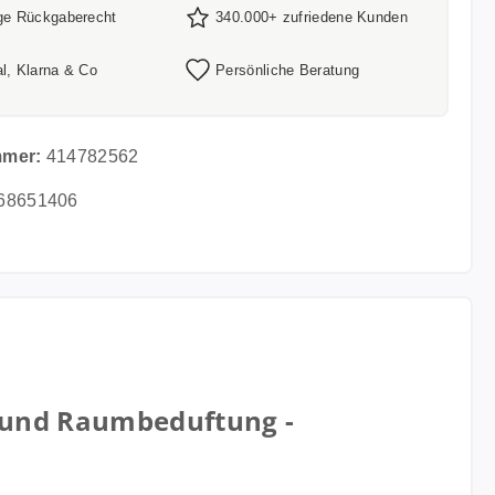
ge Rückgaberecht
340.000+ zufriedene Kunden
l, Klarna & Co
Persönliche Beratung
mmer:
414782562
68651406
g und Raumbeduftung -