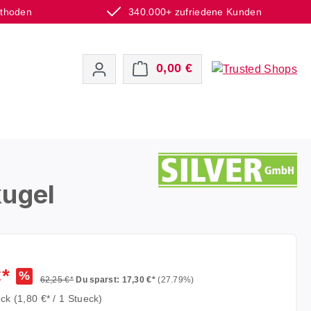
ethoden
340.000+ zufriedene Kunden
Warenkorb enthält 0 P
0,00 €
kugel
€*
%
62,25 €*
Du sparst: 17,30 €*
(27.79%)
eck
(1,80 €* / 1 Stueck)