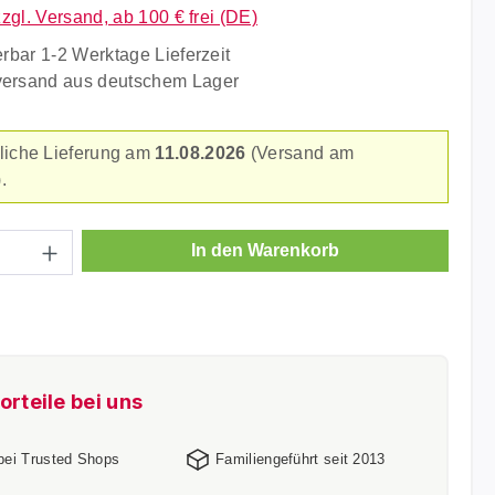
zzgl. Versand, ab 100 € frei (DE)
erbar 1-2 Werktage Lieferzeit
versand aus deutschem Lager
liche Lieferung am
11.08.2026
(Versand am
.
Anzahl: Gib den gewünschten Wert ein ode
In den Warenkorb
orteile bei uns
 bei Trusted Shops
Familiengeführt seit 2013