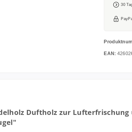
30 Ta
PayPa
Produktnu
EAN:
42602
elholz Duftholz zur Lufterfrischun
ugel"