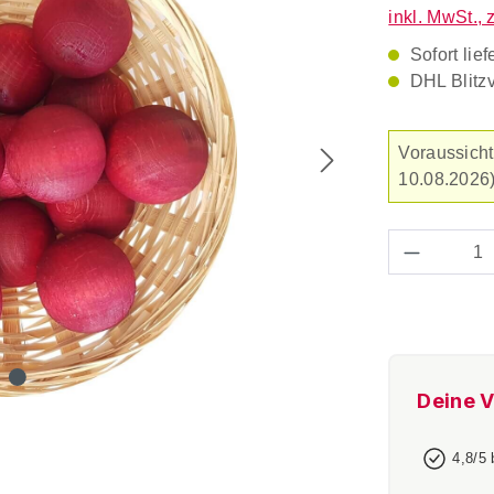
inkl. MwSt., 
Sofort lief
DHL Blitz
Voraussicht
10.08.2026)
Produkt 
Deine V
4,8/5