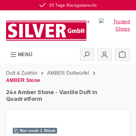
30 Tage Rückgaberecht
Zum Hauptinhalt springen
Ware
MENÜ
Duft & Zubhör
AMBER Duftwürfel
AMBER Stone
24x Amber Stone - Vanille Duft in
Quadratform
Bildergalerie überspringen
Nur noch 1 Stück