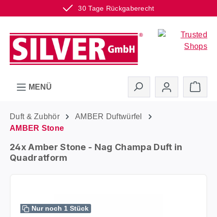
30 Tage Rückgaberecht
Zum Hauptinhalt springen
Ware
MENÜ
Duft & Zubhör
AMBER Duftwürfel
AMBER Stone
24x Amber Stone - Nag Champa Duft in
Quadratform
Bildergalerie überspringen
Nur noch 1 Stück