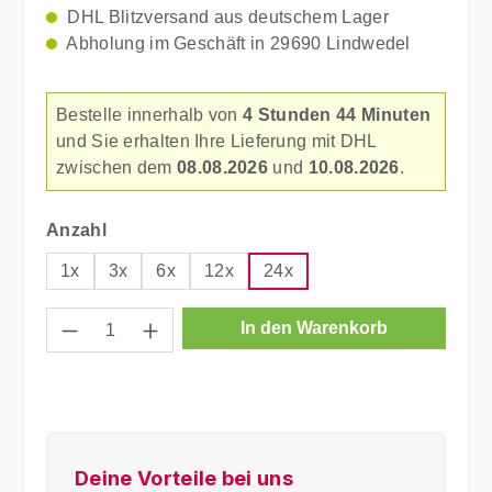
DHL Blitzversand aus deutschem Lager
Abholung im Geschäft in 29690 Lindwedel
Bestelle innerhalb von
4 Stunden 44 Minuten
und Sie erhalten Ihre Lieferung mit DHL
zwischen dem
08.08.2026
und
10.08.2026
.
auswählen
Anzahl
1x
3x
6x
12x
24x
Produkt Anzahl: Gib den gewünschten Wer
In den Warenkorb
Deine Vorteile bei uns