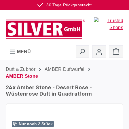
30 Tage Rückgaberecht
Zum Hauptinhalt springen
Ware
MENÜ
Duft & Zubhör
AMBER Duftwürfel
AMBER Stone
24x Amber Stone - Desert Rose -
Wüstenrose Duft in Quadratform
Bildergalerie überspringen
Nur noch 2 Stück