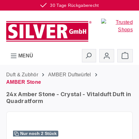
30 Tage Rückgaberecht
Zum Hauptinhalt springen
Ware
MENÜ
Duft & Zubhör
AMBER Duftwürfel
AMBER Stone
24x Amber Stone - Crystal - Vitalduft Duft in
Quadratform
Bildergalerie überspringen
Nur noch 2 Stück