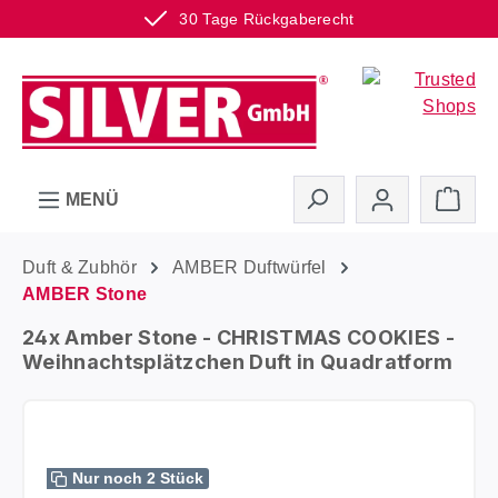
30 Tage Rückgaberecht
Zum Hauptinhalt springen
Ware
MENÜ
Duft & Zubhör
AMBER Duftwürfel
AMBER Stone
24x Amber Stone - CHRISTMAS COOKIES -
Weihnachtsplätzchen Duft in Quadratform
Bildergalerie überspringen
Nur noch 2 Stück