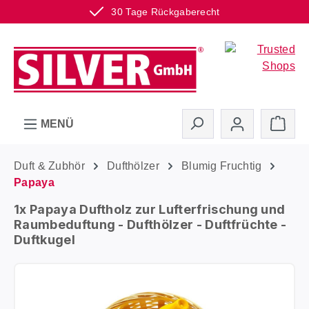
30 Tage Rückgaberecht
Zum Hauptinhalt springen
Ware
MENÜ
Duft & Zubhör
Dufthölzer
Blumig Fruchtig
Papaya
1x Papaya Duftholz zur Lufterfrischung und
Raumbeduftung - Dufthölzer - Duftfrüchte -
Duftkugel
Bildergalerie überspringen