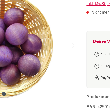
inkl. MwSt., 
Nicht mehr
Deine V
4,8/5
30 Ta
PayPa
Produktnu
EAN:
42501