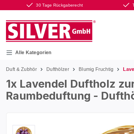
30 Tage Rückgaberecht
m Hauptinhalt springen
Zur Suche springen
Zur Hauptnavigation springen
Alle Kategorien
Duft & Zubhör
Dufthölzer
Blumig Fruchtig
Lave
1x Lavendel Duftholz zu
Raumbeduftung - Dufthöl
Bildergalerie überspringen