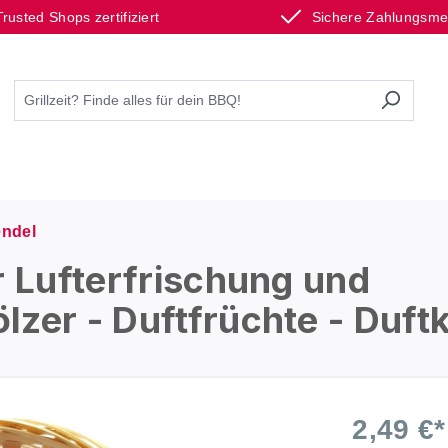
Trusted Shops zertifiziert
Sichere Zahlungsm
ndel
r Lufterfrischung und
zer - Duftfrüchte - Duft
2,49 €*