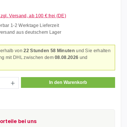
liche Bewertung von 5 von 5 Sternen
zzgl. Versand, ab 100 € frei (DE)
erbar 1-2 Werktage Lieferzeit
versand aus deutschem Lager
nerhalb von
22 Stunden 58 Minuten
und Sie erhalten
rung mit DHL zwischen dem
08.08.2026
und
.
Anzahl: Gib den gewünschten Wert ein ode
In den Warenkorb
orteile bei uns