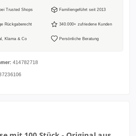
 bei Trusted Shops
Familiengeführt seit 2013
ge Rückgaberecht
340.000+ zufriedene Kunden
l, Klarna & Co
Persönliche Beratung
mmer:
414782718
87236106
 mit 100 Stück - Original aus