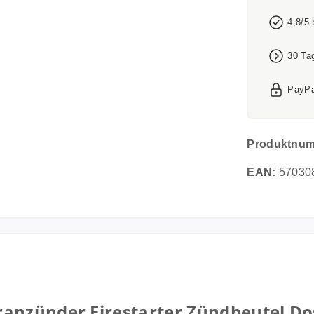
4,8/5
30 Ta
PayPa
Produktnu
EAN:
57030
nzünder Firestarter Zündbeutel Dose