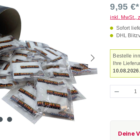
Durchschnitt
9,95 €*
inkl. MwSt., 
Sofort lief
DHL Blitz
Bestelle in
Ihre Liefe
10.08.2026
Produkt 
Deine V