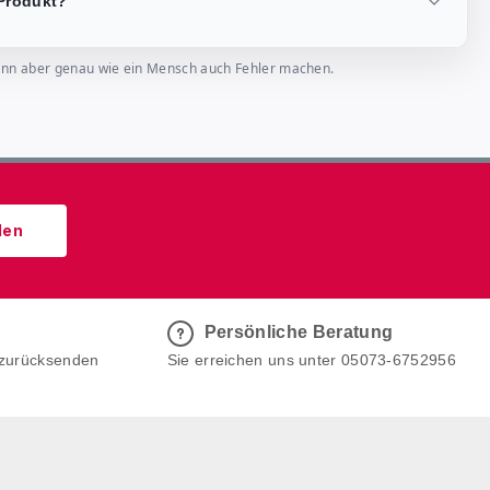
Produkt?
, kann aber genau wie ein Mensch auch Fehler machen.
den
Persönliche Beratung
 zurücksenden
Sie erreichen uns unter 05073-6752956