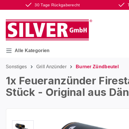
30 Tage Rückgaberecht
m Hauptinhalt springen
Zur Suche springen
Zur Hauptnavigation springen
Alle Kategorien
Sonstiges
Grill Anzünder
Burner Zündbeutel
1x Feueranzünder Firest
Stück - Original aus D
Bildergalerie überspringen