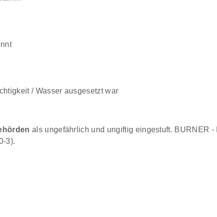
ennt
htigkeit / Wasser ausgesetzt war
ehörden
als ungefährlich und ungiftig eingestuft. BURNER 
0-3).