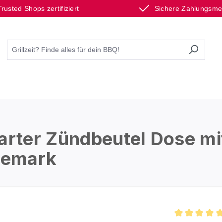
Trusted Shops zertifiziert
Sichere Zahlungsm
arter Zündbeutel Dose mi
änemark