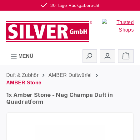
30 Tage Rückgaberecht
Zum Hauptinhalt springen
Ware
MENÜ
Duft & Zubhör
AMBER Duftwürfel
AMBER Stone
1x Amber Stone - Nag Champa Duft in
Quadratform
Bildergalerie überspringen