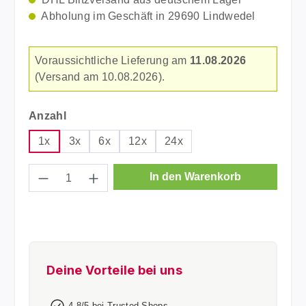
Abholung im Geschäft in 29690 Lindwedel
Voraussichtliche Lieferung am
11.08.2026
(Versand am 10.08.2026).
auswählen
Anzahl
1x
3x
6x
12x
24x
Produkt Anzahl: Gib den gewünschten Wer
In den Warenkorb
Deine Vorteile bei uns
4,8/5 bei Trusted Shops