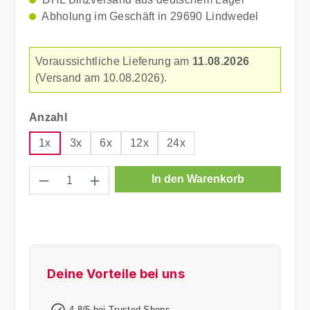
Abholung im Geschäft in 29690 Lindwedel
Voraussichtliche Lieferung am
11.08.2026
(Versand am 10.08.2026).
auswählen
Anzahl
1x
3x
6x
12x
24x
Produkt Anzahl: Gib den gewünschten Wer
In den Warenkorb
Deine Vorteile bei uns
4,8/5 bei Trusted Shops