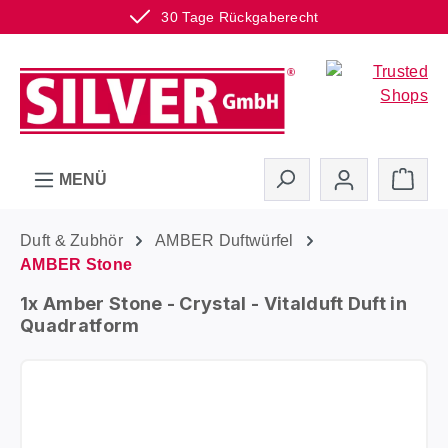
30 Tage Rückgaberecht
Zum Hauptinhalt springen
Ware
MENÜ
Duft & Zubhör
AMBER Duftwürfel
AMBER Stone
1x Amber Stone - Crystal - Vitalduft Duft in
Quadratform
Bildergalerie überspringen