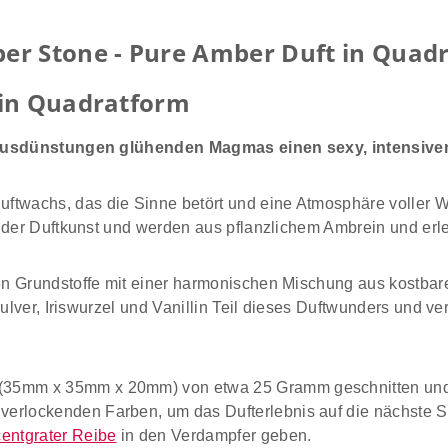
er Stone - Pure Amber Duft in Quad
 in Quadratform
e Ausdünstungen glühenden Magmas einen sexy, intensive
wachs, das die Sinne betört und eine Atmosphäre voller Wä
 der Duftkunst und werden aus pflanzlichem Ambrein und erl
en Grundstoffe mit einer harmonischen Mischung aus kostbar
npulver, Iriswurzel und Vanillin Teil dieses Duftwunders un
5mm x 35mm x 20mm) von etwa 25 Gramm geschnitten und si
verlockenden Farben, um das Dufterlebnis auf die nächste St
entgrater Reibe
in den Verdampfer geben.