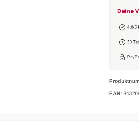
Deine V
4,8/5
30 Ta
PayPa
Produktnu
EAN:
84320