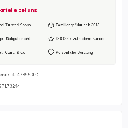
orteile bei uns
 bei Trusted Shops
Familiengeführt seit 2013
ge Rückgaberecht
340.000+ zufriedene Kunden
l, Klarna & Co
Persönliche Beratung
mmer:
414785500.2
97173244