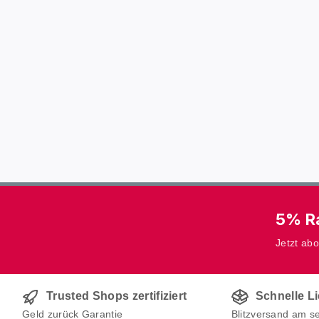
5% Ra
Jetzt ab
Trusted Shops zertifiziert
Schnelle L
Geld zurück Garantie
Blitzversand am s