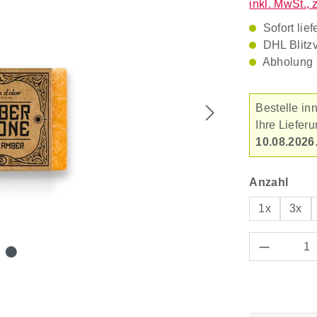
inkl. MwSt., 
Sofort lief
DHL Blitz
Abholung 
Bestelle in
Ihre Liefe
10.08.2026
ausw
Anzahl
1x
3x
Produkt 