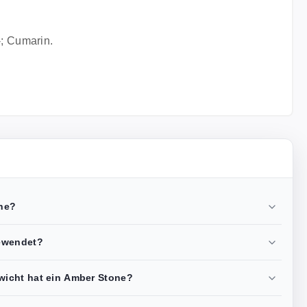
-; Cumarin.
ne?
ewendet?
icht hat ein Amber Stone?