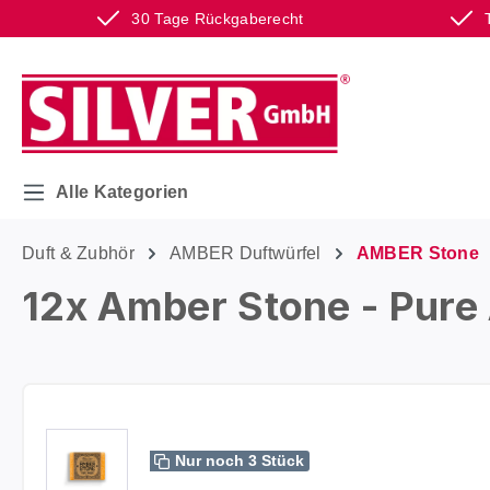
30 Tage Rückgaberecht
m Hauptinhalt springen
Zur Suche springen
Zur Hauptnavigation springen
Alle Kategorien
Duft & Zubhör
AMBER Duftwürfel
AMBER Stone
12x Amber Stone - Pure
Bildergalerie überspringen
Nur noch 3 Stück