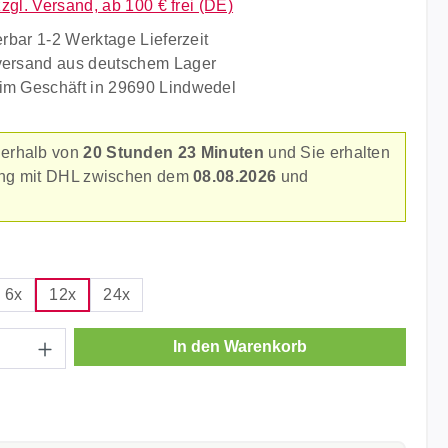
zzgl. Versand, ab 100 € frei (DE)
erbar 1-2 Werktage Lieferzeit
versand aus deutschem Lager
im Geschäft in 29690 Lindwedel
nerhalb von
20 Stunden 23 Minuten
und Sie erhalten
rung mit DHL zwischen dem
08.08.2026
und
.
ählen
6x
12x
24x
Anzahl: Gib den gewünschten Wert ein ode
In den Warenkorb