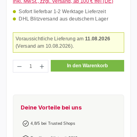
inkl. MwSt., zzgl. Versand, ab 100 € frei (DE)
Sofort lieferbar 1-2 Werktage Lieferzeit
DHL Blitzversand aus deutschem Lager
Voraussichtliche Lieferung am
11.08.2026
(Versand am 10.08.2026).
Produkt Anzahl: Gib den gewünschten Wer
In den Warenkorb
Deine Vorteile bei uns
4,8/5 bei Trusted Shops