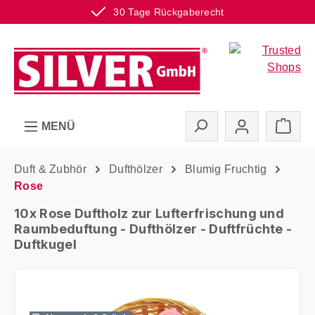
30 Tage Rückgaberecht
Zum Hauptinhalt springen
Ware
MENÜ
Duft & Zubhör
Dufthölzer
Blumig Fruchtig
Rose
10x Rose Duftholz zur Lufterfrischung und
Raumbeduftung - Dufthölzer - Duftfrüchte -
Duftkugel
Bildergalerie überspringen