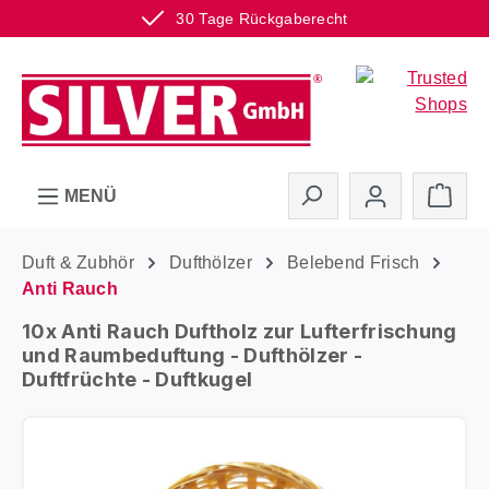
30 Tage Rückgaberecht
Zum Hauptinhalt springen
Ware
MENÜ
Duft & Zubhör
Dufthölzer
Belebend Frisch
Anti Rauch
10x Anti Rauch Duftholz zur Lufterfrischung
und Raumbeduftung - Dufthölzer -
Duftfrüchte - Duftkugel
Bildergalerie überspringen