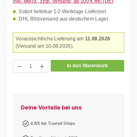
inkl. MwSt., zzgl. Versand, ab 100 € frei (DE)
Sofort lieferbar 1-2 Werktage Lieferzeit
DHL Blitzversand aus deutschem Lager
Voraussichtliche Lieferung am
11.08.2026
(Versand am 10.08.2026).
Produkt Anzahl: Gib den gewünschten Wer
In den Warenkorb
Deine Vorteile bei uns
4,8/5 bei Trusted Shops